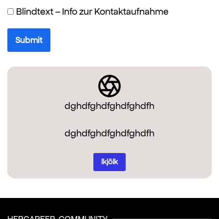
Blindtext – Info zur Kontaktaufnahme
Submit
dghdfghdfghdfghdfh
dghdfghdfghdfghdfh
lkjölk
HERCAREER-COMMUNITY