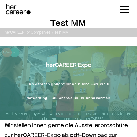
Test MM
herCAREER for Companies
»
Test MM
herCAREER Expo
Das Jahreshighlight für weibliche Karriere &
Networking – DIE Chance für Ihr Unternehmen
Wir stellen Ihnen gerne die Ausstellerbroschüre
zur herCAREER-Expo als pdf-Download zur