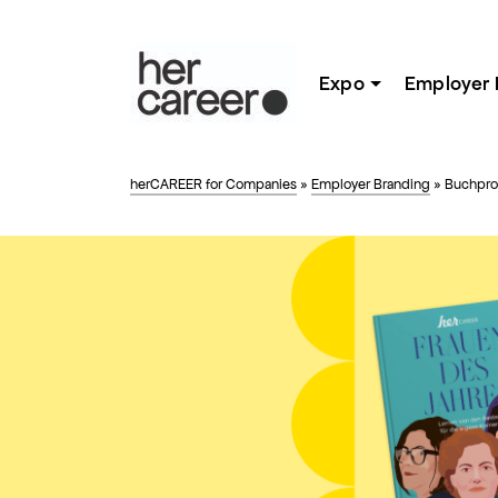
Expo
Employer 
herCAREER for Companies
»
Employer Branding
»
Buchpro