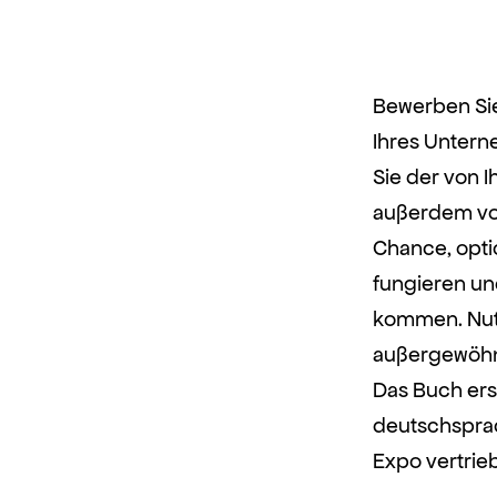
Bewerben Sie 
Ihres Untern
Sie der von 
außerdem von
Chance, opti
fungieren un
kommen. Nutz
außergewöhn
Das Buch ers
deutschsprac
Expo vertrie