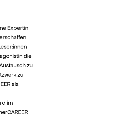
ine Expertin
verschaffen
Leser:innen
agonistin die
 Austausch zu
tzwerk zu
REER als
rd im
r herCAREER