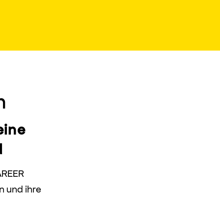
h
eine
d
CAREER
n und ihre