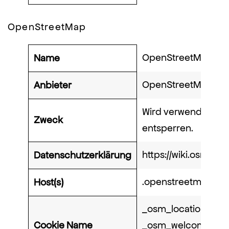
OpenStreetMap
OpenStreetMap
Name
OpenStreetMap Fou
Anbieter
Wird verwendet, um
Zweck
entsperren.
https://wiki.osmfoun
Datenschutzerklärung
.openstreetmap.or
Host(s)
_osm_location, _os
Cookie Name
_osm_welcome, _pk_i