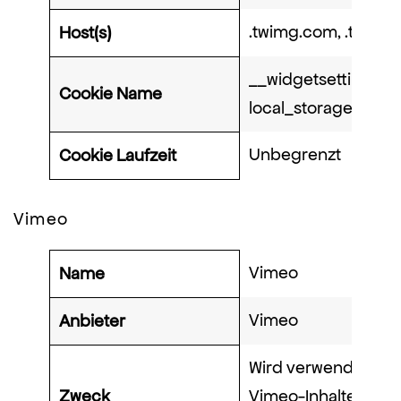
.twimg.com, .twitte
Host(s)
__widgetsettings,
Cookie Name
local_storage_supp
Unbegrenzt
Cookie Laufzeit
Vimeo
Vimeo
Name
Vimeo
Anbieter
Wird verwendet, um
Zweck
Vimeo-Inhalte zu