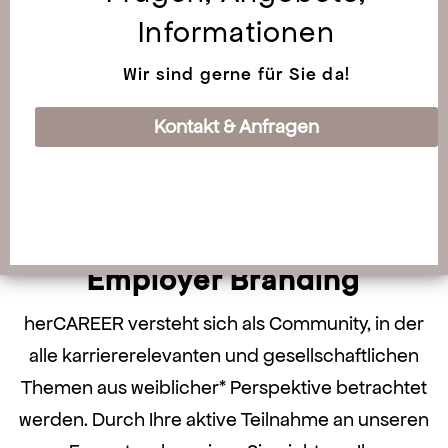
Auf der Suche nach weiblichen Talenten? Mit
Informationen
der Personalberatung von herCAREER greifen
Wir sind gerne für Sie da!
Sie auf ein hochkarätiges Netzwerk? zurück: Wir
unterstützen Sie ganzjährig dabei, die passende
Kontakt & Anfragen
Kandidat:in für Ihr Unternehmen zu finden.
Mehr dazu
Employer Branding
herCAREER versteht sich als Community, in der
alle karriererelevanten und gesellschaftlichen
Themen aus weiblicher* Perspektive betrachtet
werden. Durch Ihre aktive Teilnahme an unseren