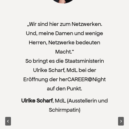
e
„Wir sind hier zum Netzwerken.
n
Und, meine Damen und wenige
Herren, Netzwerke bedeuten
n
Macht.“
So bringt es die Staatsministerin
I
Ulrike Scharf, MdL bei der
n
Eröffnung der herCAREER@Night
n
auf den Punkt.
Ulrike Scharf
, MdL (Ausstellerin und
“
Schirmpatin)
M