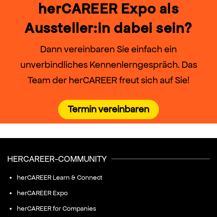
herCAREER Expo als
Aussteller:in dabei sein?
Dann vereinbaren Sie einfach ein
unverbindliches Kennenlerngespräch. Das
Team der herCAREER freut sich auf Sie!
Termin vereinbaren
HERCAREER-COMMUNITY
herCAREER Learn & Connect
herCAREER Expo
herCAREER for Companies