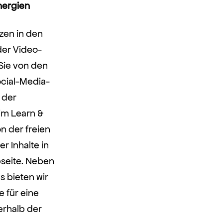
nergien
zen in den
er Video-
Sie von den
ocial-Media-
 der
im Learn &
n der freien
r Inhalte in
bseite. Neben
s bieten wir
e für eine
nerhalb der