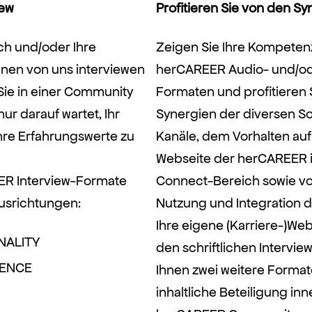
iew
Profitieren Sie von den Sy
ich und/oder Ihre
Zeigen Sie Ihre Kompeten
innen von uns interviewen
herCAREER Audio- und/od
ie in einer Community
Formaten und profitieren 
nur darauf wartet, Ihr
Synergien der diversen S
hre Erfahrungswerte zu
Kanäle, dem Vorhalten auf
Webseite der herCAREER 
ER Interview-Formate
Connect-Bereich sowie vo
usrichtungen:
Nutzung und Integration de
Ihre eigene (Karriere-)We
NALITY
den schriftlichen Interview
IENCE
Ihnen zwei weitere Format
inhaltliche Beteiligung in