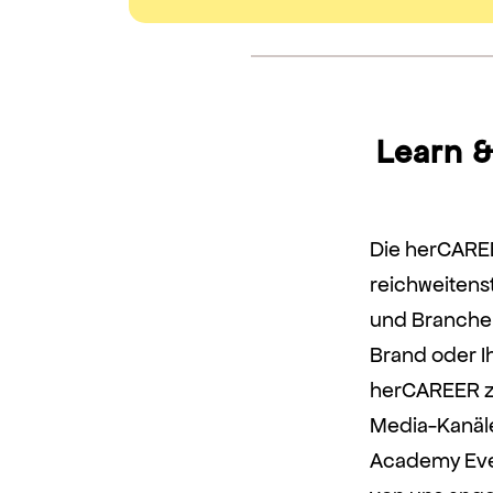
Learn &
Die herCAREE
reichweitens
und Branchen
Brand oder I
herCAREER zä
Media-Kanäle
Academy Eve