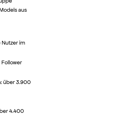
ruppe
e Models aus
e Nutzer im
 Follower
: über 3.900
über 4.400