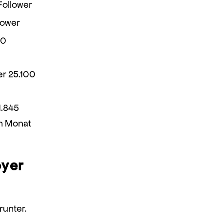
Follower
lower
00
er 25.100
1.845
m Monat
oyer
runter.