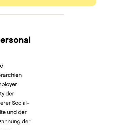
Personal
nd
erarchien
mployer
ty der
erer Social-
ite und der
rzahnung der