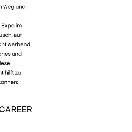
em Weg und
e Expo im
usch, auf
icht werbend
sches und
iese
 hilft zu
 können:
erCAREER