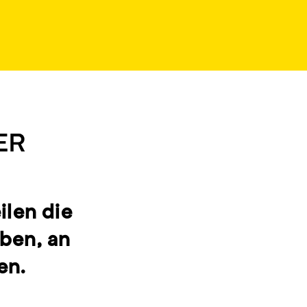
ER
ilen die
eben, an
en.