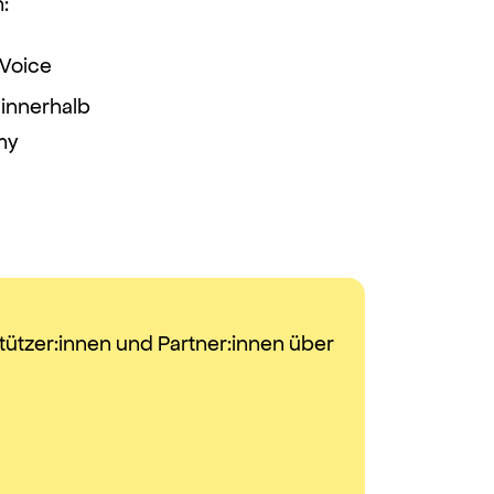
:
Voice
 innerhalb
my
tützer:innen und Partner:innen über