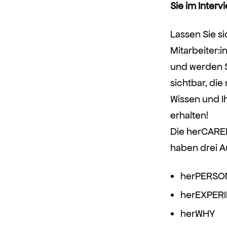
Sie im Interv
Lassen Sie s
Mitarbeiter:
und werden S
sichtbar, die 
Wissen und I
erhalten!
Die herCARE
haben drei A
herPERSO
herEXPER
herWHY