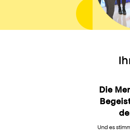
I
Die Men
Begeist
de
Und es stimm