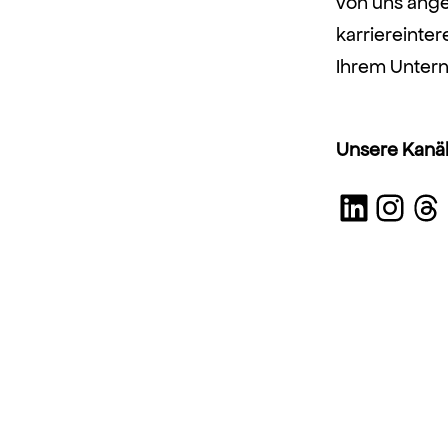
von uns ange
karriereinter
Ihrem Unter
Unsere Kanäl
LinkedIn
Instagram
Threads