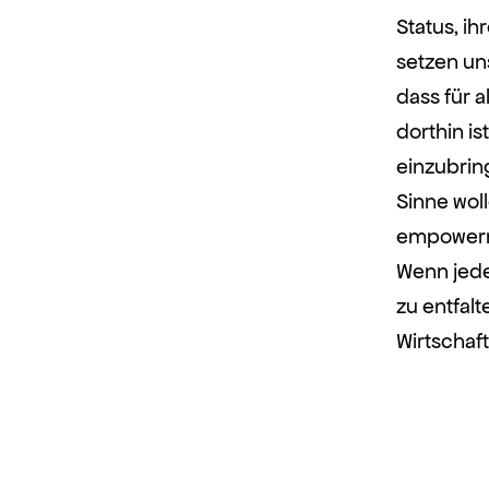
Status, ih
setzen uns
dass für a
dorthin is
einzubrin
Sinne wol
empower
Wenn jede 
zu entfal
Wirtschaf