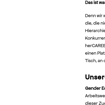
Das ist w
Denn wir 
die, die n
Hierarchie
Konkurrenz
herCAREER
einen Pla
Tisch, an
Unser
Gender Eq
Arbeitswel
dieser Zu