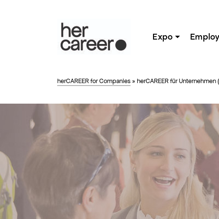
Expo
Employ
herCAREER for Companies
»
herCAREER für Unternehmen (a