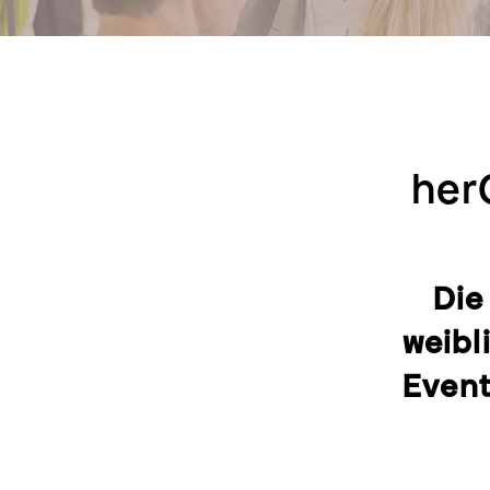
her
Die
weibl
Event