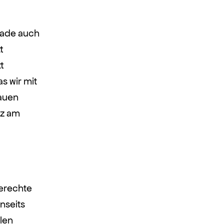
rade auch
t
t
s wir mit
rauen
tz am
gerechte
nseits
len