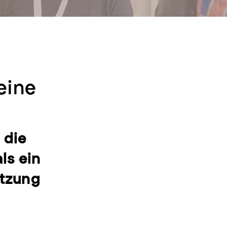
eine
 die
ls ein
etzung