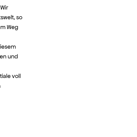
 Wir
swelt, so
 dem Weg
diesem
zen und
iale voll
n